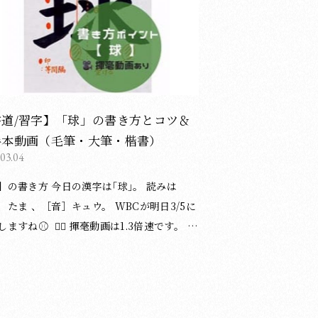
光峰／松本松栄堂 書道教室）
の書き方についてのブログ記事一覧は下記
ージをご覧ください。 ＞漢字の書き方の記
ら 他にもブログで書道・習字のポ
ト等を投稿しています。 よろしければご覧
さい。 ＞ブログ記事の一覧はこちら
書道/習字】「球」の書き方とコツ＆
手本動画（毛筆・大筆・楷書）
.03.04
方 今日の漢字は｢球｣。 読みは
ま 、［音］キュウ。 WBCが明日3/5に
︎ ▸⃞ 揮毫動画は1.3倍速です。 ︎︎︎︎︎︎📝
の整え方は、硬筆（鉛筆・ペン）にも応用
方アドバイスplus〉 ①
」について ・右端をおおよそ揃えると字形
定します。基準になるのは1画目。どこで止