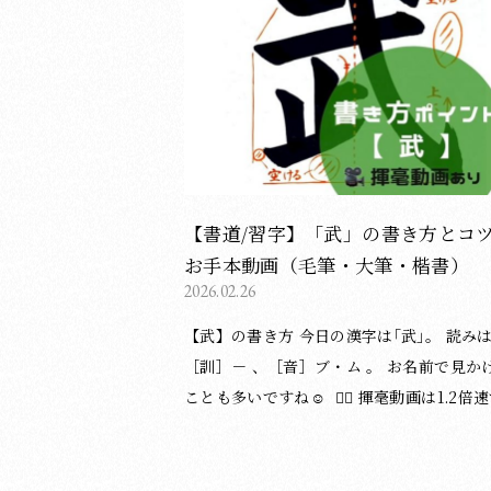
目の縦部は、垂直に進んでから右に曲がり
す。 ④「又」は、上部の幅をやや狭くし、左右
の払いで広げます。 ご覧いただきありがとうご
ざいました😊 （湯淺光峰／松本松栄堂 書道教
室） 漢字の書き方についてのブログ記事一覧は
下記のページをご覧ください。 ＞漢字の書
の記事一覧はこちら 他にもブログで書道・習字
のポイント等を投稿しています。
【書道/習字】「武」の書き方とコ
お手本動画（毛筆・大筆・楷書）
2026.02.26
【武】の書き方 今日の漢字は｢武｣。 読みは
［訓］－ 、［音］ブ・ム 。 お名前で見かける
ことも多いですね☺️ ︎︎︎︎︎︎ ▸⃞ 揮毫動画は1.2倍速で
す。 ︎︎︎︎︎︎📝字形の整え方は、硬筆（鉛筆・ペ
も応用できます。 〈書き方アドバイスplus〉
① 3本の横画（1・2・4画目）は、右上が