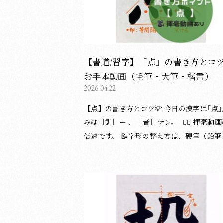
す。 ・縦画・横画は、それぞれ等間隔にな
うに整えます。 ③ 「心」について ・6・7画目
（「心」の1・2画目）は、始筆の高さが異
ため、6画目をやや下から書き始めます。 
「心」は大きくなりやすいので、やや扁平
【書道/習字】「点」の書き方とコ
を意識しましょう。 ご覧いただきありがとうご
お手本動画（毛筆・大筆・楷書）
ざいました😊 （湯淺光峰／松本松栄堂 書道教
2026.04.22
室） 漢字の書き方についてのブログ記事一覧は
【点】の書き方とコツ💡 今日の漢字は｢点｣。 読
下記のページをご覧ください。
みは［訓］ー 、［音］テン。 ︎︎︎︎︎︎ ▸⃞ 揮毫動画は1.3
倍速です。 ︎︎︎︎︎︎📝字形の整え方は、硬筆（鉛
ン）にも応用できます。 〈書き方アドバイスpl
us〉 ① 概形は三角形。 ② 筆順に気をつけて書
き始めましょう。1画目は縦画、2画目は横
順です。 ③ 「口」はやや扁平にします。 ④
「灬（れっか・れんが）」について ・4つ
は等間隔に配置しつつ、大きさに変化をつ