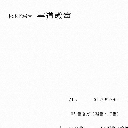
書道教室
松本松栄堂
ALL
01.お知らせ
05.書き方（臨書・行書）
11.小筆
12.硬筆（鉛