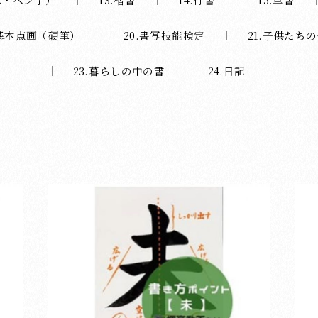
.基本点画（硬筆）
20.書写技能検定
21.子供たち
23.暮らしの中の書
24.日記