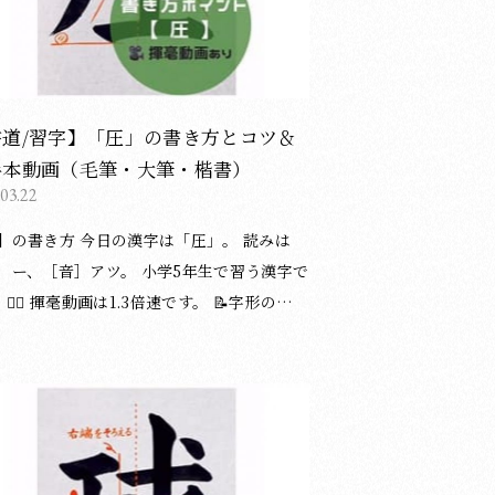
、やや引き締めて書きます。 ご覧いただ
がとうございました😊 （湯淺光峰／松本
教室） 漢字の書き方についてのブロ
事一覧は下記のページをご覧ください。 ＞
書き方の記事一覧はこちら 他にもブログ
書道/習字】「圧」の書き方とコツ＆
道・習字のポイント等を投稿しています。
手本動画（毛筆・大筆・楷書）
しければご覧ください。 ＞ブログ記事の一
.03.22
覧はこちら ◆お知らせ◆
方 今日の漢字は「圧」。 読みは
、［音］アツ。 小学5年生で習う漢字で
📝字形の整え
、硬筆（鉛筆・ペン）にも応用できます。
き方アドバイスplus〉 ① 2画目（左払い）
1画目の始筆を少し出すように書き始めま
せて配置しましょう。 ・重心をやや下にす
す。 ご覧いただきありがとうござ