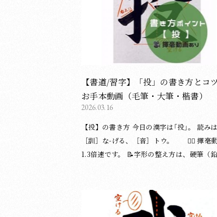
す。中央の2つをやや小さめにすると、全
ランスが整います。 ・「口」とは、なるべ
づけて配置しましょう。 ご覧いただきありがと
うございました😊 （湯淺光峰／松本松栄堂 書道
教室） 漢字の書き方についてのブログ記事一覧
は下記のページをご覧ください。 ＞漢字の
【書道/習字】「投」の書き方とコ
方の記事一覧はこちら 他にもブログで書道・習
お手本動画（毛筆・大筆・楷書）
字のポイント等を投稿しています。
2026.03.16
【投】の書き方 今日の漢字は｢投｣。 読みは
［訓］な-げる、［音］トウ。 ︎︎︎︎︎︎ ▸⃞ 揮毫動画は
1.3倍速です。 ︎︎︎︎︎︎📝字形の整え方は、硬筆（
ペン）にも応用できます。 〈書き方アドバイス
plus〉 ①手偏について ・3画目は右上払
す。 ・1・3画目の終筆（右端）をそろえま
う。 ② 4画目は、短く立てて払います。 ③ 5画