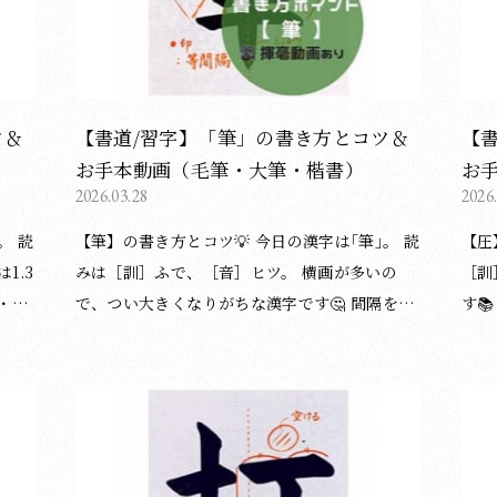
るよ
堂 書道教室） 漢字の書き方についてのブログ記
いよう
事一覧は下記のページをご覧ください。 ＞漢字
きあり
なる
の書き方の記事一覧はこちら 他にもブログで書
松栄堂 書道
・
道・習字のポイント等を投稿しています。 よろ
グ記
な形
しければご覧ください。 ＞ブログ記事の一覧は
漢字の
ツ＆
【書道/習字】「筆」の書き方とコツ＆
【
こちら
で書
お手本動画（毛筆・大筆・楷書）
お
よろ
2026.03.28
2026
【筆】の書き方とコツ💡 今日の漢字は｢筆｣。 読
【圧】の書き
みは［訓］ふで、［音］ヒツ。 横画が多いの
［訓］ー
筆・ペ
で、つい大きくなりがちな漢字です🤔 間隔を少
す📚 ︎︎︎︎︎︎ ▸⃞ 揮毫動画は1.3倍速です。 ︎︎︎︎︎︎
し詰めると、ぐっと引き締まります◎ ︎︎︎︎︎︎ ▸⃞ 揮毫
方は
動画は1.3倍速です。 ︎︎︎︎︎︎📝字形の整え方は、硬筆
〈書
画の
（鉛筆・ペン）にも応用できます。 〈書き方ア
は、
ドバイスplus〉 ① 竹冠「⺮」について ・左右
す。 ② 「土」について ・中心よりわずかに右
の点
で揃えるべきところは揃えましょう。 → 左払い
に寄
けま
の角度、横画の位置（高さ）、3・6画目の内側
ると安定しま