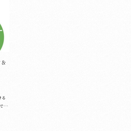
ま
め、長くしすぎないようにしましょう。 ③ 2か
める
所のハネは、左上約45度の方向にはねます。 ご
上払
覧いただきありがとうございました😌 （湯淺光
入ると
峰／松本松栄堂 書道教室） 漢字の書き方につい
・「
てのブログ記事一覧は下記のページをご覧くだ
目（
き方
さい。 ＞漢字の書き方の記事一覧はこちら 他に
の延
もブログで書道・習字のポイント等を投稿して
配置
います。 よろしければご覧ください。 ＞ブログ
ただき
ツ＆
記事の一覧はこちら ◆お知らせ◆ 書道・習字教
松本松栄
室を ・東京都の日本橋（中央区）と赤坂（港
ブロ
区）
い。
ブロ
ます
ン）に
りの角