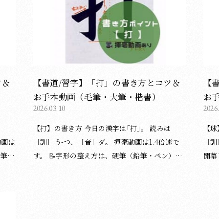
体のバ
に向かう角度と終筆部。 ② 「聿」の横画につい
いました😊 （湯淺
く近
て ・等間隔に配置しますが、間隔はやや狭めで
漢字
す。 ・長さには変化をつけます。 → 8画目が最
のペ
も長く、次いで11画目が長くなります。 ③最終
事一覧はこち
画（縦画）は、お好みでもう少し長くしても良
イン
書き
いと思います。 ご覧いただきありがとうござい
くだ
ツ＆
【書道/習字】「打」の書き方とコツ＆
【
ました😊 （湯淺光峰／松本松栄堂 書道教室）
お手本動画（毛筆・大筆・楷書）
お
2026.03.10
2026
【打】の書き方 今日の漢字は｢打｣。 読みは
【球】の書き
［訓］う-つ、［音］ダ。 揮毫動画は1.4倍速で
［訓］た
鉛筆・
す。 ︎︎︎︎︎︎📝字形の整え方は、硬筆（鉛筆・ペン）に
開幕しますね⚾️ ︎︎
も応用できます。 〈書き方アドバイスplus〉
字形
いで
① 2画目（縦画）は、1画目（横画）の真ん中よ
できます。 〈書き
しょ
りやや右側（おおよそ2：1）を通ります。 ② 3
「王
画目は、「丁」を書くスペースを確保するた
が安