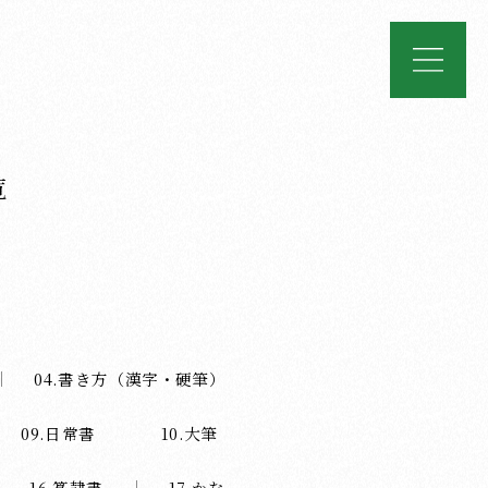
覧
04.書き方（漢字・硬筆）
09.日常書
10.大筆
16.篆隷書
17.かな