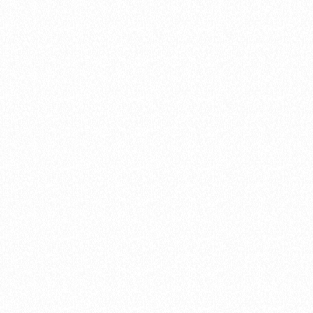
かを意識して書きましょう。 ・4画目（右
い）の始筆は、1・3画目よりやや外側から
バランスが整います。 ②「求」について
王」よりも背をぐっと高くします。 ・7画
点）の延長線上に10画目（右払い）、8画目
長線上に9画目（左払い）を置くイメージで
すると、まとまりがよくなります。 ご覧い
ありがとうございました😊 （湯淺光峰／
堂 書道教室） 漢字の書き方についての
グ記事一覧は下記のページをご覧くださ
 ＞漢字の書き方の記事一覧はこちら 他にも
グで書道・習字のポイント等を投稿してい
。 よろしければご覧ください。