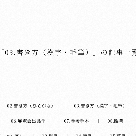
「03.書き方（漢字・毛筆）」
の記事一
02.書き方（ひらがな）
03.書き方（漢字・毛筆）
06.展覧会出品作
07.参考手本
08.臨書
筆・ペン字）
13.楷書
14.行書
15.草書