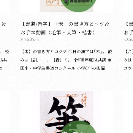
ツ＆
【書道/習字】「未」の書き方とコツ＆
【
お手本動画（毛筆・大筆・楷書）
お
2026.05.05
2026
【未】の書き方とコツ💡 今日の漢字は｢未｣。 読
【合】の書
みは［訓］－ 、［音］ミ。 令和8年度JA共済 全
みは
の条
国小・中学生書道コンクール 小学6年の条幅課
ゴウ・ガッ・カ
題「地域の未来」の一字です。 ︎︎︎︎︎︎ ▸⃞ 揮毫動画は1.
揮毫動
筆（鉛
3倍速です。 ︎︎︎︎︎︎📝字形の整え方は、硬筆（鉛筆・
筆（
ペン）にも応用できます。 〈書き方アドバイス
アド
plus〉 ① 2画目（横画）は長くしすぎないよう
長く払
終筆
に。 ② 4・5画目（左右払い）が最大幅になるよ
（横
書いた
う、伸びやかに払いましょう。 ご覧いただきあ
に書
ま
りがとうございました😊 （湯淺光峰／松本松栄
意識しましょ