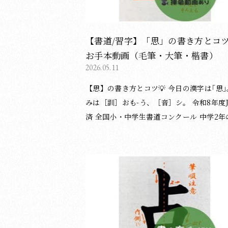
【書道/習字】「思」の書き方とコ
お手本動画（毛筆・大筆・楷書）
2026.05.11
【思】の書き方とコツ💡 今日の漢字は｢思｣。 読
みは［訓］おも-う、［音］シ。 令和8年度JA共
済 全国小・中学生書道コンクール 中学2年
幅課題「柔軟な思考」の一字です。 ︎︎︎︎︎︎ ▸⃞ 揮毫動
画は1.4倍速です。 ︎︎︎︎︎︎📝字形の整え方は、硬
筆・ペン）にも応用できます。 〈書き方アドバ
イスplus〉 ① 概形は台形に。 ② 「田」につい
て ・3画目（中央の縦画）は、1・2画目の
よりやや上で止めると、5画目（横画）を
際に左右の縦画が適度に見えるようになり