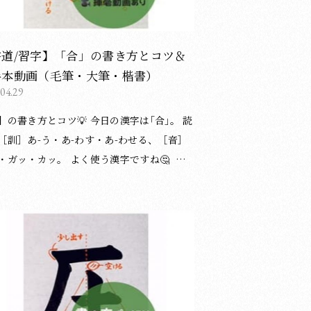
書道/習字】「合」の書き方とコツ＆
手本動画（毛筆・大筆・楷書）
.04.29
き方とコツ💡 今日の漢字は｢合｣。 読
［訓］あ-う・あ-わす・あ-わせる、［音］
ッ。 よく使う漢字ですね🤔 ︎︎︎︎︎︎ ▸⃞
画は1.2倍速です。 ︎︎︎︎︎︎📝字形の整え方は、硬
鉛筆・ペン）にも応用できます。 〈書き方
バイスplus〉 ① 1・2画目（左右払い）は
い、しっかり左右に広げます。 ② 3画目
画）は、左右払いの終筆の高さよりやや上
きます。上部には大きめの三角形の余白を
う。 ③ 「口」は大きくなりすぎな