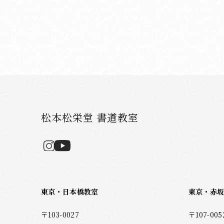
度をそろえると字形が整います。ただし、
は右上払いになるため、やや角度が変わり
す。 ② 「止」の右側（4・6画目の終筆）をそろ
えます。そうすると、7画目（反り）がぐ
きやすくなります。 ③ 6画目までの高さはやや
抑えめに。7画目の長い反りで、全体の高
びやかさを出します。 ④ 7画目（反り）は、高
めの中心付近から書き始めます。このとき
松本松栄堂 書道教室
「止」との間に大きな空間ができると間延
て締まりのない印象になるので注意しまし
う。 （湯淺光峰／松本松栄堂 書道教室） 漢字
の書き方についてのブログ記事一覧は下記
ージをご覧ください。 ＞漢字の書き方の記
東京・日本橋教室
東京・赤
覧はこちら 他にもブログで書道・習字のポイン
ト等を投稿しています。 よろしければご覧
〒103-0027
〒107-005
さい。 ＞ブログ記事の一覧はこちら