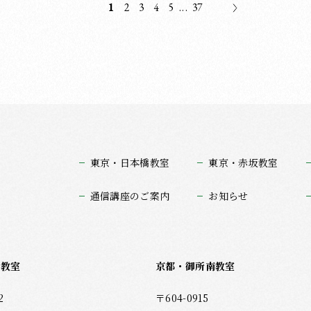
1
2
3
4
5
...
37
6画目
ま
っと書
さと伸
、
東京・日本橋教室
東京・赤坂教室
びし
ょ
通信講座のご案内
お知らせ
のペ
事一
坂教室
京都・御所南教室
くだ
2
〒604-0915