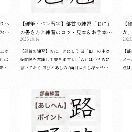
りへ
【硬筆・ペン習字】部首の練習「おに」
【
お手
の書き方と練習のコツ・見本＆お手本動
か
2023.10.14
2023
画（ボールペン字/書道）
本
【部首の練習】おに、きにょう ☑︎「田」の中は
【部首の
画目は
等間隔を意識して書きます ☑︎「ム」は小さめに
メージ
書いておく ☑︎ひとあしの2画目は少し浮かせて
点は
からハネます （酒井仁美／東京・赤坂教室） 基
めに
い。
本点画（硬筆）についてのブログ記事一覧は下
（酒井
記のページをご覧ください。 ＞基本点画（硬
筆）
等を
筆）の記事一覧はこちら この記事の他にもブロ
をご
い。
グで書道・習字のポイント等を投稿していま
覧はこちら この記
す。 よろしければご覧ください。 ＞ブログ記事
字の
）と
の一覧はこちら ◆お知らせ◆ 書道・習字教室を
ばご