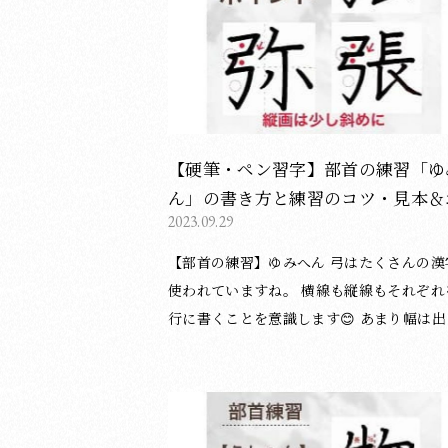
こちら ◆お知らせ◆ 書道・習字教室を ・東京
都の日本橋（中央区）と赤坂（港区） ・京
の御所南（中京区） で行っています。 体験レッ
スンも随時受付中です。 教室の詳細は下記
ージをご覧ください。 ＞東京・日本橋教室
いて ＞東京・赤坂教室について ＞京都・
【硬筆・ペン習字】部首の練習「ゆ
教室について Youtubeとインスタグラムでも書
ん」の書き方と練習のコツ・見本＆
き方のポイントなど書道・習字について投
2023.09.29
本動画（ボールペン字/書道）
ています。 よろしければご覧ください。 
【部首の練習】ゆみへん 弓はたくさんの漢字に
教室Youtube
使われていますね。 横線も縦線もそれぞれを平
行に書くことを意識します😊 あまり幅は出
い方が良いです。 ☑︎2画目の始筆は少し外に出す
☑︎縦線はいずれも斜め下にカーブさせる （酒井
仁美／東京・赤坂教室） 基本点画（硬筆）につ
いてのブログ記事一覧は下記のページをご