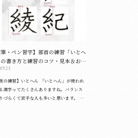
・習字教室を ・東京都の日本橋（中央区）
坂（港区） ・京都市の御所南（中京区） で
。 体験レッスンも随時受付中で
 教室の詳細は下記のページをご覧くださ
 ＞東京・日本橋教室について ＞東京・赤坂
について ＞京都・御所南教室について You
硬筆・ペン習字】部首の練習「いとへ
beとインスタグラムでも書き方のポイントな
」の書き方と練習のコツ・見本＆お手
道・習字について投稿しています。 よろし
.09.23
動画（ボールペン字/書道）
ばご覧ください。 ＞
練習】いとへん 「いとへん」が使われ
る漢字ってたくさんありますね。バランス
りづらくて苦手な人も多いと思います。 ☑︎3
点は右上がりになるようにする ☑︎3つの点
端を1～3画目の両端と揃えるように ☑︎点は
くほど短く、等間隔で書く （酒井仁美／
教室） 基本点画（硬筆）についての