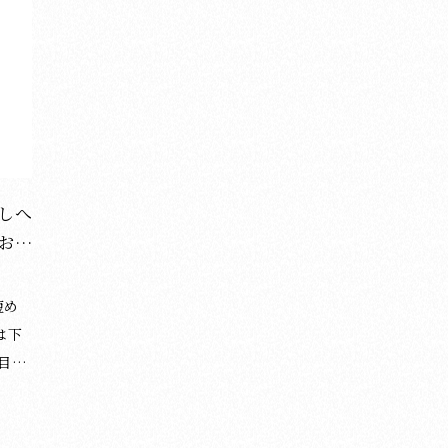
こち
事の他にもブログで書道・習字のポイント等を
ブロ
投稿しています。 よろしければご覧ください。
い。
覧く
＞ブログ記事の一覧はこちら ◆お知らせ◆ 書
の記
道・習字教室を ・東京都の日本橋（中央区）と
等を
（中央
赤坂（港区） ・京都市の御所南（中京区） で行
い。 
京
っています。 体験レッスンも随時受付中です。
書道
教室の詳細は下記のページをご覧ください。 ＞
と赤
くだ
東京・日本橋教室について ＞東京・赤坂教室に
行っています
しへ
京・赤
ついて ＞京都・御所南教室について Youtube
す。
お手
 Y
とインスタグラムでも書き方のポイントなど書
い。
イント
道・習字について投稿しています。 よろしけれ
教室
ばご覧ください。 ＞
tu
は下
ど書
画目の
けれ
さ