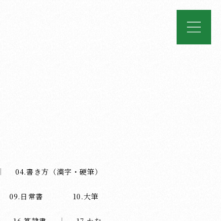
04.書き方（漢字・硬筆）
09.日常書
10.大筆
16.篆隷書
17.かな