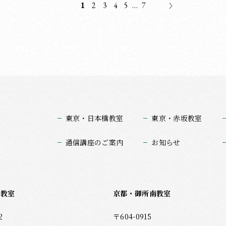
1
2
3
4
5
...
7
 こ
ント
ださ
区）
） で
さ
東京・日本橋教室
東京・赤坂教室
・赤坂
u
通信講座のご案内
お知らせ
トな
ろし
坂教室
京都・御所南教室
2
〒604-0915