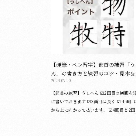
ださい。 ＞基本点画（硬筆）の記事一覧は
ら この記事の他にもブログで書道・習字のポイ
ント等を投稿しています。 よろしければご
ださい。 ＞ブログ記事の一覧はこちら ◆お知ら
せ◆ 書道・習字教室を ・東京都の日本橋
区）と赤坂（港区） ・京都市の御所南（中
区） で行っています。 体験レッスンも随時受付
中です。 教室の詳細は下記のページをご覧
【硬筆・ペン習字】部首の練習「う
さい。 ＞東京・日本橋教室について ＞東
ん」の書き方と練習のコツ・見本＆
坂教室について ＞京都・御所南教室について
2023.09.20
本動画（ボールペン字/書道）
outubeとインスタグラムでも書き方のポ
【部首の練習】うしへん ☑︎2画目の横画を短め
など書道・習字について投稿しています。
に書いておきます ☑︎3画目は長く ☑︎４画目
から上に向かって払います。 ☑︎4画目と2
右側を揃えるとスッキリします。 （酒井仁美／
東京・赤坂教室） 基本点画（硬筆）についての
ブログ記事一覧は下記のページをご覧くだ