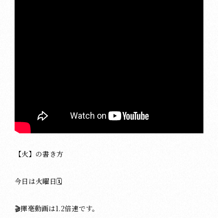
【火】の書き方
今日は火曜日🗓
🎬揮毫動画は1.2倍速です。