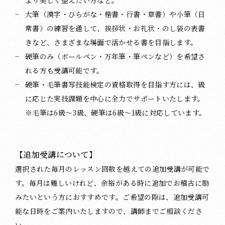
大筆（漢字・ひらがな・楷書・行書・草書）や小筆（日
常書）の練習を通して、挨拶状・お礼状・のし袋の表書
きなど、さまざまな場面で活かせる書を目指します。
硬筆のみ（ボールペン・万年筆・筆ペンなど）を希望さ
れる方も受講可能です。
硬筆・毛筆書写技能検定の資格取得を目指す方には、級
に応じた実技課題を中心に全力でサポートいたします。
※毛筆は6級〜3級、硬筆は6級〜1級に対応しています。
【追加受講について】
選択された毎月のレッスン回数を越えての追加受講が可能で
す。毎月は難しいけれど、余裕がある時に追加でお稽古に励
みたいという方におすすめです。ご希望の際は、追加受講可
能な日時をご案内いたしますので、講師までご相談くださ
い。