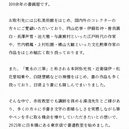
100余年の書画屋です。
お取引先には公私美術館をはじめ、国内外のコレクターの
方々にご愛顧いただいており、円山応挙・伊藤若冲・曽我蕭
白・長澤芦雪・池大雅・与謝蕪村といった江戸時代の作家
や、竹内栖鳳・上村松園・横山大観といった文化勲章作家の
作品をはじめ幅広く取り扱っております。
また、「寛永の三筆」と称される本阿弥光悦・近衛信伊・松
花堂昭乗や、白隠慧鶴などの禅僧をはじめ、書の作品も多く
扱っており、日頃より書にも親しんでまいりました。
そんな中で、赤坂教室でも講師を務める湯淺先生とご縁があ
り、多くの方々に手書き文字の素晴らしさを実感しながら筆
やペンを手に取る機会を増やしていただきたいとの想いで、
2021年に日本橋にある東京店で書道教室を始めました。