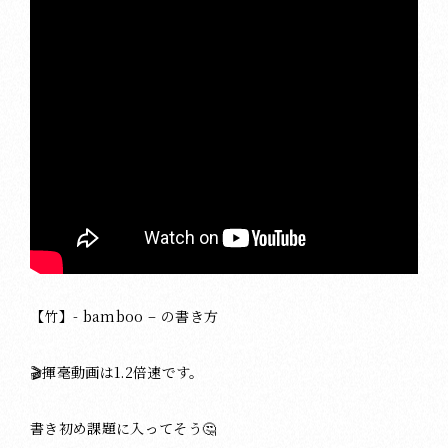
【竹】- bamboo – の書き方
🎬揮毫動画は1.2倍速です。
書き初め課題に入ってそう🤔