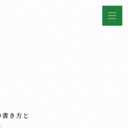
の書き方と
）