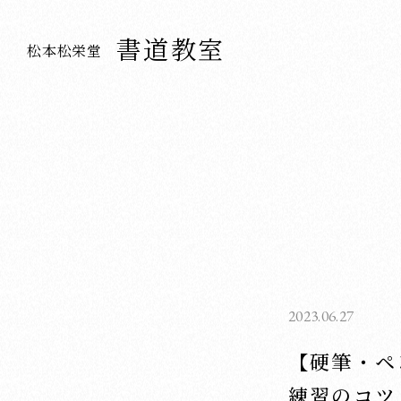
書道教室
松本松栄堂
2023.06.27
【硬筆・ペ
練習のコツ