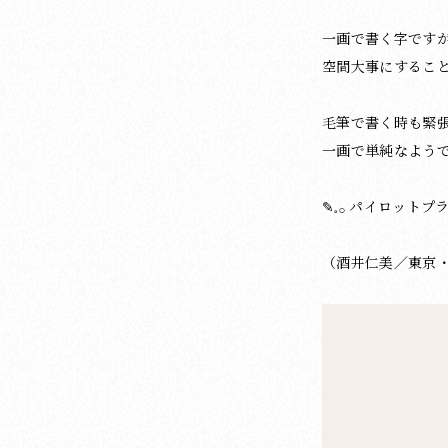
一画で書く字です
空間大事にするこ
毛筆で書く時も緊張
一画で単純なようで
✎𓈒𓂂 パイロット
（酒井仁美／東京