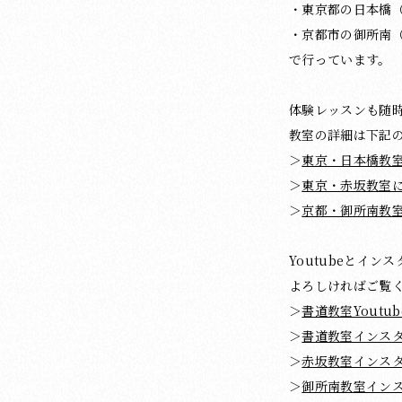
・東京都の日本橋
・京都市の御所南
で行っています。
体験レッスンも随
教室の詳細は下記
＞
東京・日本橋教
＞
東京・赤坂教室
＞
京都・御所南教
Youtubeとイ
よろしければご覧
＞
書道教室Youtub
＞
書道教室インス
＞
赤坂教室インス
＞
御所南教室イン