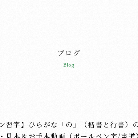
ブログ
Blog
ン習字】ひらがな「の」（楷書と行書）
・見本＆お手本動画（ボールペン字/書道