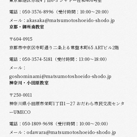
東京都港区赤坂4丁目6-3 シャトー佐和406号室
電話：
050-3576-8996
（受付時間：10:00～20:00）
メール：
akasaka@matsumotoshoeido-shodo.jp
京都・御所南教室
〒604-0915
京都市中京区寺町通り二条上る常盤木町65 ARTビル2階
電話：
050-3574-5181
（受付時間：13:00～18:00）
メール：
goshominami@matsumotoshoeido-shodo.jp
神奈川・小田原教室
〒250-0011
神奈川県小田原市栄町1丁目1－27 おだわら市民交流センタ
ーUMECO
電話：
050-1809-9698
（受付時間：10:00～20:00）
メール：
odawara@matsumotoshoeido-shodo.jp