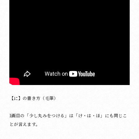
【に】の書き方（毛筆）
1画目の「少し丸みをつける」は「け・は・ほ」にも同じこ
とが言えます。