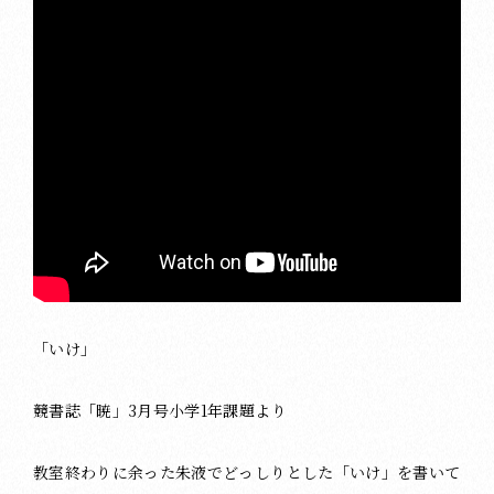
「いけ」
競書誌「暁」3月号小学1年課題より
教室終わりに余った朱液でどっしりとした「いけ」を書いて