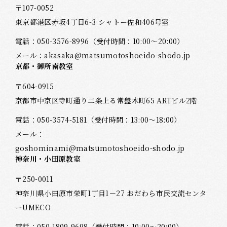
〒107-0052
東京都港区赤坂4丁目6-3 シャトー佐和406号室
電話：
050-3576-8996
（受付時間：10:00～20:00）
メール：
akasaka@matsumotoshoeido-shodo.jp
京都・御所南教室
〒604-0915
京都市中京区寺町通り二条上る常盤木町65 ARTビル2階
電話：
050-3574-5181
（受付時間：13:00～18:00）
メール：
goshominami@matsumotoshoeido-shodo.jp
神奈川・小田原教室
〒250-0011
神奈川県小田原市栄町1丁目1－27 おだわら市民交流センタ
ーUMECO
電話：
050-1809-9698
（受付時間：10:00～20:00）