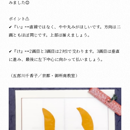
みました😊
ポイント⚠️
✔︎『い』•••直線ではなく、やや丸みがほしいです。方向は二
画ともほぼ同じです。上部は揃えましょう。
✔︎『け』•••2画目と3画目は2対1で交わります。3画目は垂直
に進み、最後に左下中心に向かって払いましょう。
（五郎川千香子／京都・御所南教室）