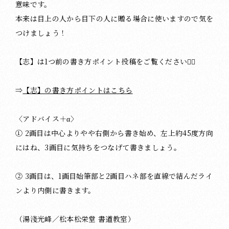
意味です。
本来は目上の人から目下の人に贈る場合に使いますので気を
つけましょう！
【志】は1つ前の書き方ポイント投稿をご覧ください🙇‍♂️
⇒
【志】の書き方ポイントはこちら
〈アドバイス＋‪α〉
① 2画目は中心よりやや右側から書き始め、左上約45度方向
にはね、3画目に気持ちをつなげて書きましょう。
② 3画目は、1画目始筆部と2画目ハネ部を直線で結んだライ
ンより内側に書きます。
（湯淺光峰／松本松栄堂 書道教室）