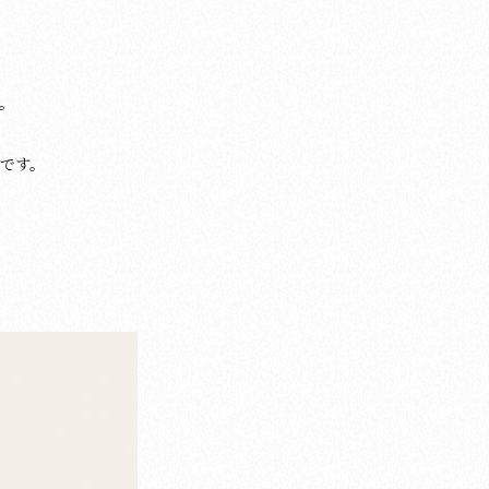
。
です。