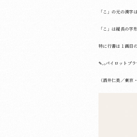
「こ」の元の漢字
「こ」は縦長の字
特に行書は１画目
✎𓈒𓂂パイロット
（酒井仁美／東京