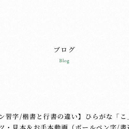
ブログ
Blog
ン習字/楷書と行書の違い】ひらがな「こ
ツ・見本＆お手本動画（ボールペン字/書