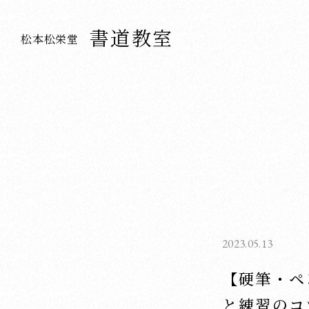
書道教室
松本松栄堂
2023.05.13
【硬筆・ペ
と練習のコ