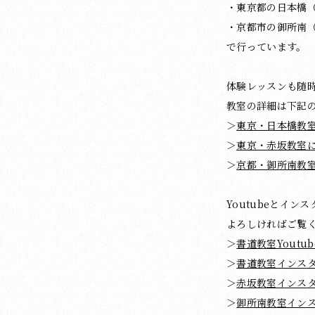
・東京都の日本橋
・京都市の御所南
で行っています。
体験レッスンも随
教室の詳細は下記
＞
東京・日本橋教
＞
東京・赤坂教室
＞
京都・御所南教
Youtubeとイ
よろしければご覧
＞
書道教室Youtub
＞
書道教室インス
＞
赤坂教室インス
＞
御所南教室イン