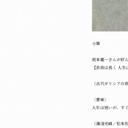
小筆
坂本龍一さんが好
【芸術は長く 人生
（古代ギリシアの
〈意味〉
人生は短いが、す
（湯淺光峰／松本松