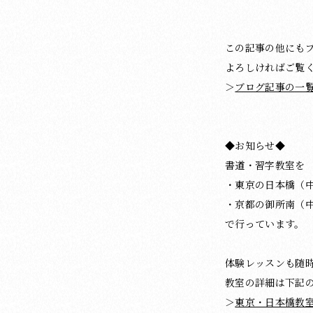
この記事の他にも
よろしければご覧
＞
ブログ記事の一
◆お知らせ◆
書道・習字教室を
・東京の日本橋（
・京都の御所南（
で行っています。
体験レッスンも随
教室の詳細は下記
＞
東京・日本橋教