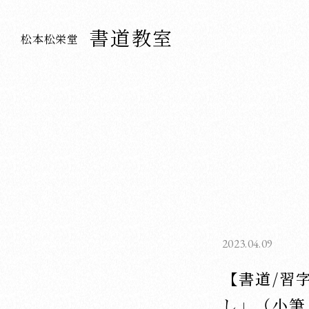
書道教室
松本松栄堂
2023.04.09
【書道/習
し」（小筆