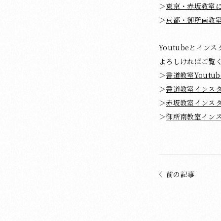
＞
東京・赤坂教室
＞
京都・御所南教
Youtubeとイ
よろしければご覧
＞
書道教室Youtub
＞
書道教室インス
＞
赤坂教室インス
＞
御所南教室イン
前の記事