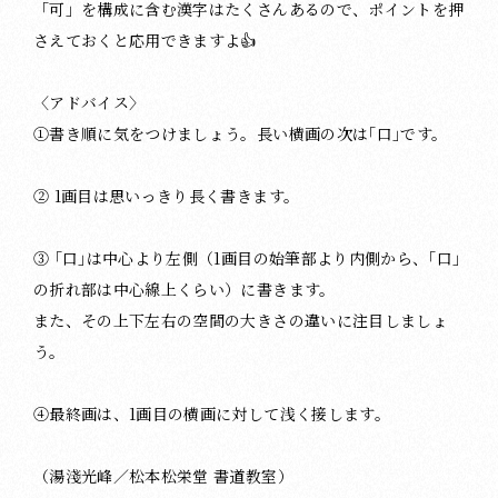
「可」を構成に含む漢字はたくさんあるので、ポイントを押
さえておくと応用できますよ👍
〈アドバイス〉
①書き順に気をつけましょう。長い横画の次は｢口｣です。
② 1画目は思いっきり長く書きます。
③ ｢口｣は中心より左側（1画目の始筆部より内側から、｢口｣
の折れ部は中心線上くらい）に書きます。
また、その上下左右の空間の大きさの違いに注目しましょ
う。
④最終画は、1画目の横画に対して浅く接します。
（湯淺光峰／松本松栄堂 書道教室）