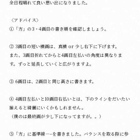
全日程晴れて良い思い出になりました。
〈アドバイス〉
①「方」の3・4画目の書き順を確認しましょう。
② 3画目の短い横画は、真横 or 少し右下に下げます。
また、3画目折れてからと4画目左払いの角度は異なりま
す。ずっと延長していくと広がりますよ。
③ 6画目は、2画目と同じ高さに書きます。
④ 4画目左払いと10画目右払いとは、下のラインをだいたい
揃えると綺麗にいくかもしれません。
（僕のは最終画が少し下になってますが。。）
⑤「方」に基準線—–を書きました。バランスを取る際に参