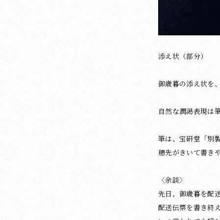
添え状（部分）
御歳暮の添え状を
自然な潤渇表現は
筆は、宝研堂「別製
穂先がきいて書き
〈余談〉
先日、御歳暮を配
配送伝票を書き終