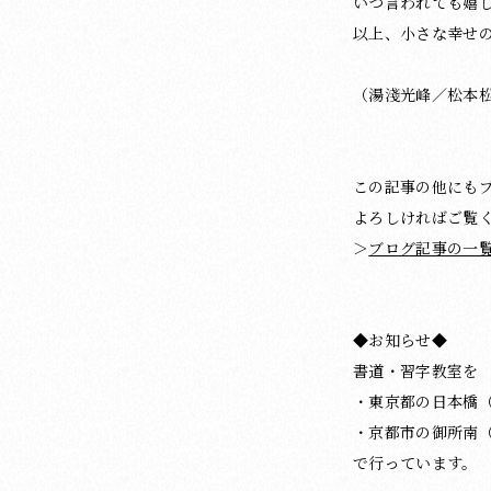
いつ言われても嬉
以上、小さな幸せ
（湯淺光峰／松本松
この記事の他にも
よろしければご覧
＞
ブログ記事の一
◆お知らせ◆
書道・習字教室を
・東京都の日本橋
・京都市の御所南
で行っています。