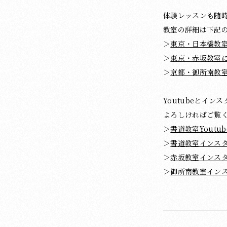
体験レッスンも随
教室の詳細は下記
＞
東京・日本橋教
＞
東京・赤坂教室
＞
京都・御所南教
Youtubeとイ
よろしければご覧
＞
書道教室Youtub
＞
書道教室インス
＞
赤坂教室インス
＞
御所南教室イン