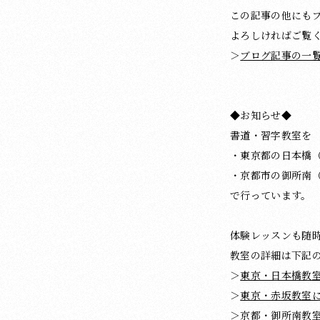
この記事の他にも
よろしければご覧
＞
ブログ記事の一
◆お知らせ◆
書道・習字教室を
・東京都の日本橋
・京都市の御所南
で行っています。
体験レッスンも随
教室の詳細は下記
＞
東京・日本橋教
＞
東京・赤坂教室
＞
京都・御所南教