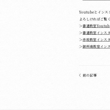
Youtubeとイ
よろしければご覧
＞
書道教室Youtub
＞
書道教室インス
＞
赤坂教室インス
＞
御所南教室イン
前の記事