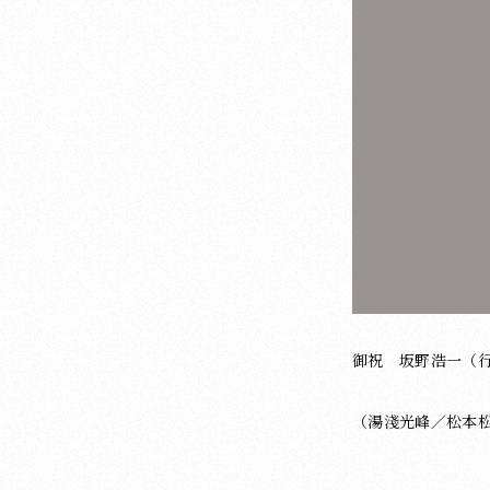
御祝 坂野浩一（
（湯淺光峰／松本松