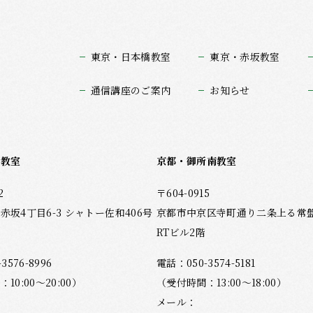
東京・日本橋教室
東京・赤坂教室
通信講座のご案内
お知らせ
坂教室
京都・御所南教室
2
〒604-0915
赤坂4丁目6-3 シャトー佐和406号
京都市中京区寺町通り二条上る常盤木
RTビル2階
-3576-8996
電話：
050-3574-5181
10:00～20:00）
（受付時間：13:00～18:00）
メール：