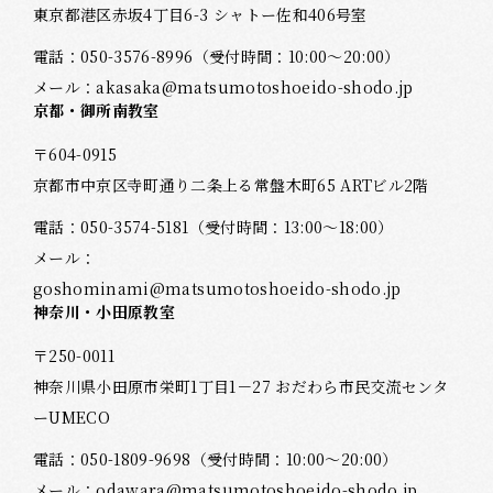
東京都港区赤坂4丁目6-3 シャトー佐和406号室
電話：
050-3576-8996
（受付時間：10:00～20:00）
メール：
akasaka@matsumotoshoeido-shodo.jp
京都・御所南教室
〒604-0915
京都市中京区寺町通り二条上る常盤木町65 ARTビル2階
電話：
050-3574-5181
（受付時間：13:00～18:00）
メール：
goshominami@matsumotoshoeido-shodo.jp
神奈川・小田原教室
〒250-0011
神奈川県小田原市栄町1丁目1－27 おだわら市民交流センタ
ーUMECO
電話：
050-1809-9698
（受付時間：10:00～20:00）
メール：
odawara@matsumotoshoeido-shodo.jp