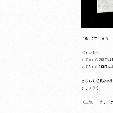
半紙2文字「まち」
ポイント⚠️
✔︎『ま』の2画目
✔︎『ち』の1画目
どちらも縦長な字
ましょう😌
（五郎川千香子／