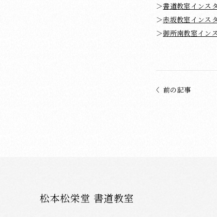
＞
書道教室インス
＞
赤坂教室インス
＞
御所南教室イン
前の記事
松本松栄堂 書道教室