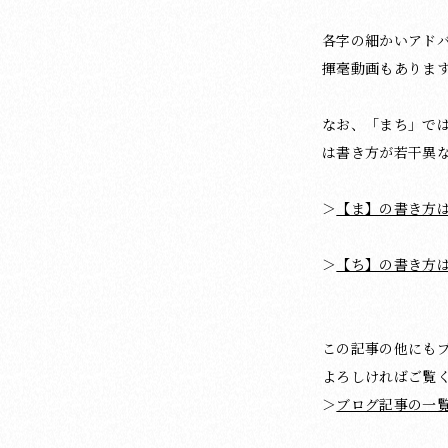
各字の細かいアド
揮毫動画もありま
なお、「まち」で
は書き方が若干異
＞
【ま】の書き方
＞
【ち】の書き方
この記事の他にも
よろしければご覧
＞
ブログ記事の一