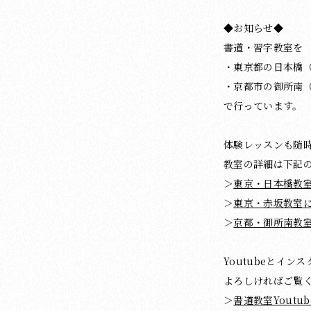
◆お知らせ◆
書道・習字教室を
・東京都の日本橋
・京都市の御所南
で行っています。
体験レッスンも随
教室の詳細は下記
＞
東京・日本橋教
＞
東京・赤坂教室
＞
京都・御所南教
Youtubeとイ
よろしければご覧
＞
書道教室Youtub