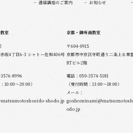
通信講座のご案内
お知らせ
坂教室
京都・御所南教室
2
〒604-0915
赤坂4丁目6-3 シャトー佐和406号
京都市中京区寺町通り二条上る常盤木
RTビル2階
-3576-8996
電話：
050-3574-5181
10:00～20:00）
（受付時間：13:00～18:00）
メール：
matsumotoshoeido-shodo.jp
goshominami@matsumotosho
odo.jp