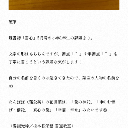
硬筆
競書誌「雪心」5月号の小学1年生の課題より。
文字の形はもちちんですが、濁点「 ゛」や半濁点「 ゜」も
丁寧に書こうという課題な気がします！
自分の名前を書くのは飽きてきたので、架空の人物の名前を
✍
たんぽぽ（蒲公英）の花言葉は、「愛の神託」「神のお告
げ・信託」「真心の愛」「幸福・幸せ」みたいです🧐
（湯淺光峰／松本松栄堂 書道教室）