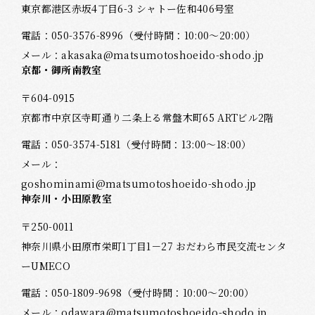
東京都港区赤坂4丁目6-3 シャトー佐和406号室
電話：
050-3576-8996
（受付時間：10:00～20:00）
メール：
akasaka@matsumotoshoeido-shodo.jp
京都・御所南教室
〒604-0915
京都市中京区寺町通り二条上る常盤木町65 ARTビル2階
電話：
050-3574-5181
（受付時間：13:00～18:00）
メール：
goshominami@matsumotoshoeido-shodo.jp
神奈川・小田原教室
〒250-0011
神奈川県小田原市栄町1丁目1－27 おだわら市民交流センタ
ーUMECO
電話：
050-1809-9698
（受付時間：10:00～20:00）
メール：
odawara@matsumotoshoeido-shodo.jp