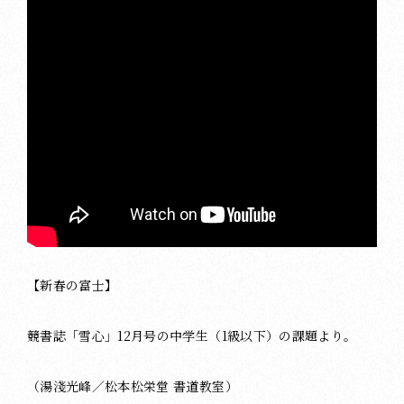
【新春の富士】
競書誌「雪心」12月号の中学生（1級以下）の課題より。
（湯淺光峰／松本松栄堂 書道教室）