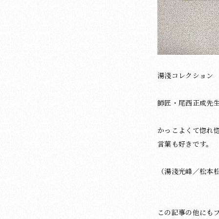
湯淺コレクション
師匠・尾西正成先
かっこよくて惚れ惚
言葉も好きです。
（湯淺光峰／松本松
この記事の他にも