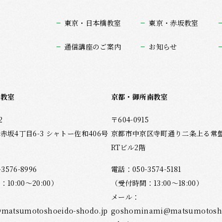
東京・日本橋教室
東京・赤坂教室
通信講座のご案内
お知らせ
坂教室
京都・御所南教室
2
〒604-0915
赤坂4丁目6-3 シャトー佐和406号
京都市中京区寺町通り二条上る常盤木
RTビル2階
-3576-8996
電話：
050-3574-5181
10:00～20:00）
（受付時間：13:00～18:00）
メール：
matsumotoshoeido-shodo.jp
goshominami@matsumotosho