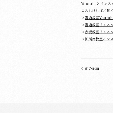
Youtubeとイ
よろしければご覧
＞
書道教室Youtub
＞
書道教室インス
＞
赤坂教室インス
＞
御所南教室イン
前の記事