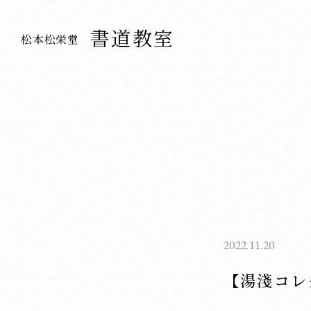
書道教室
松本松栄堂
2022.11.20
【湯淺コレ