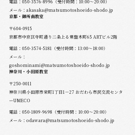
電話：
050-3576-8996
（受付時間：10:00～20:00）
メール：
akasaka@matsumotoshoeido-shodo.jp
京都・御所南教室
〒604-0915
京都市中京区寺町通り二条上る常盤木町65 ARTビル2階
電話：
050-3574-5181
（受付時間：13:00～18:00）
メール：
goshominami@matsumotoshoeido-shodo.jp
神奈川・小田原教室
〒250-0011
神奈川県小田原市栄町1丁目1－27 おだわら市民交流センタ
ーUMECO
電話：
050-1809-9698
（受付時間：10:00～20:00）
メール：
odawara@matsumotoshoeido-shodo.jp