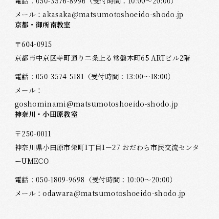
電話：
050-3576-8996
（受付時間：10:00～20:00）
メール：
akasaka@matsumotoshoeido-shodo.jp
京都・御所南教室
〒604-0915
京都市中京区寺町通り二条上る常盤木町65 ARTビル2階
電話：
050-3574-5181
（受付時間：13:00～18:00）
メール：
goshominami@matsumotoshoeido-shodo.jp
神奈川・小田原教室
〒250-0011
神奈川県小田原市栄町1丁目1－27 おだわら市民交流センタ
ーUMECO
電話：
050-1809-9698
（受付時間：10:00～20:00）
メール：
odawara@matsumotoshoeido-shodo.jp