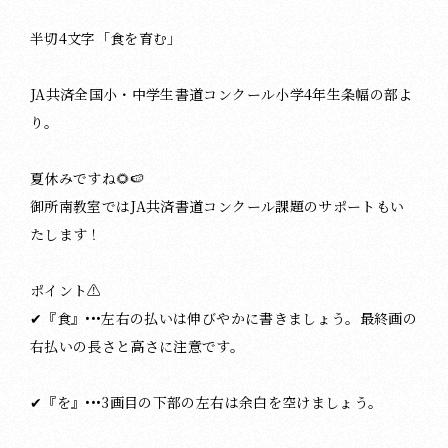
半切4文字「食を育む」
JA共済全国小・中学生書道コンクール小学4年生条幅の部よ
り。
夏休みですね🌻🍉
御所南教室ではJA共済書道コンクール課題のサポートもい
たします！
ポイント⚠️
✔︎『食』•••左右の払いは伸びやかに書きましょう。最終画の
右払いの長さと高さに注意です。
✔︎『を』•••3画目の下部の左右は余白を空けましょう。