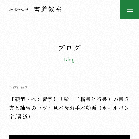
書道教室
松本松栄堂
ブログ
Blog
2025.06.29
【硬筆・ペン習字】「彩」（楷書と行書）の書き
方と練習のコツ・見本＆お手本動画（ボールペン
字/書道）