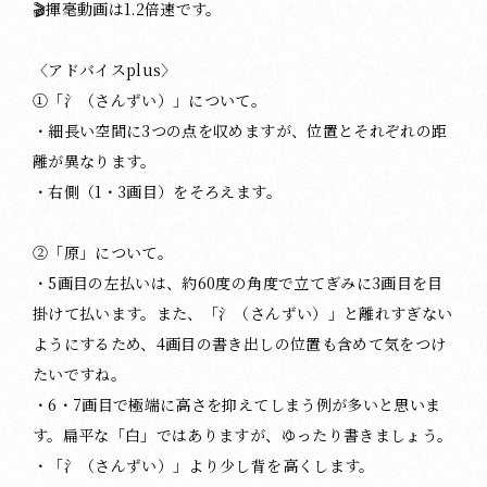
🎬揮毫動画は1.2倍速です。
〈アドバイスplus〉
①「氵（さんずい）」について。
・細長い空間に3つの点を収めますが、位置とそれぞれの距
離が異なります。
・右側（1・3画目）をそろえます。
②「原」について。
・5画目の左払いは、約60度の角度で立てぎみに3画目を目
掛けて払います。また、「氵（さんずい）」と離れすぎない
ようにするため、4画目の書き出しの位置も含めて気をつけ
たいですね。
・6・7画目で極端に高さを抑えてしまう例が多いと思いま
す。扁平な「白」ではありますが、ゆったり書きましょう。
・「氵（さんずい）」より少し背を高くします。