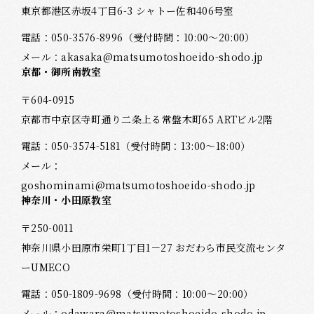
東京都港区赤坂4丁目6-3 シャトー佐和406号室
電話：
050-3576-8996
（受付時間：10:00～20:00）
メール：
akasaka@matsumotoshoeido-shodo.jp
京都・御所南教室
〒604-0915
京都市中京区寺町通り二条上る常盤木町65 ARTビル2階
電話：
050-3574-5181
（受付時間：13:00～18:00）
メール：
goshominami@matsumotoshoeido-shodo.jp
神奈川・小田原教室
〒250-0011
神奈川県小田原市栄町1丁目1－27 おだわら市民交流センタ
ーUMECO
電話：
050-1809-9698
（受付時間：10:00～20:00）
メール：
odawara@matsumotoshoeido-shodo.jp