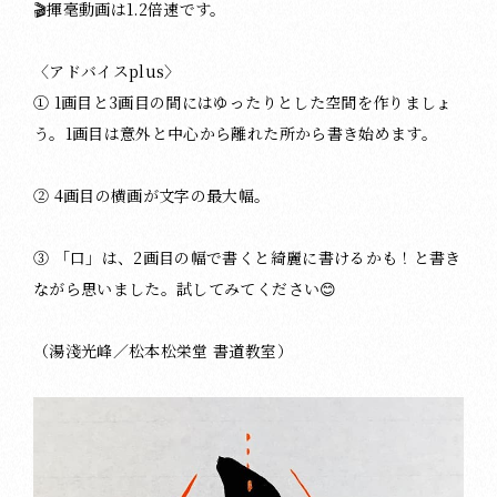
🎬揮毫動画は1.2倍速です。
〈アドバイスplus〉
① 1画目と3画目の間にはゆったりとした空間を作りましょ
う。1画目は意外と中心から離れた所から書き始めます。
② 4画目の横画が文字の最大幅。
③ 「口」は、2画目の幅で書くと綺麗に書けるかも！と書き
ながら思いました。試してみてください😊
（湯淺光峰／松本松栄堂 書道教室）