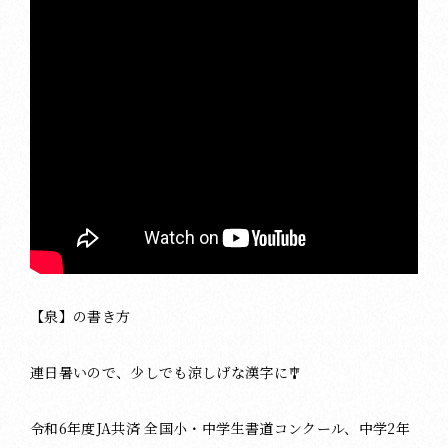
【泉】の書き方
連日暑いので、少しでも涼しげな漢字に🎐
令和6年度JA共済 全国小・中学生書道コンクール、中学2年