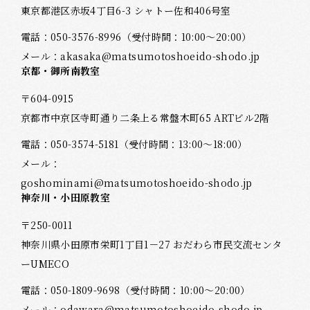
東京都港区赤坂4丁目6-3 シャトー佐和406号室
電話：
050-3576-8996
（受付時間：10:00～20:00）
メール：
akasaka@matsumotoshoeido-shodo.jp
京都・御所南教室
〒604-0915
京都市中京区寺町通り二条上る常盤木町65 ARTビル2階
電話：
050-3574-5181
（受付時間：13:00～18:00）
メール：
goshominami@matsumotoshoeido-shodo.jp
神奈川・小田原教室
〒250-0011
神奈川県小田原市栄町1丁目1－27 おだわら市民交流センタ
ーUMECO
電話：
050-1809-9698
（受付時間：10:00～20:00）
メール：
odawara@matsumotoshoeido-shodo.jp